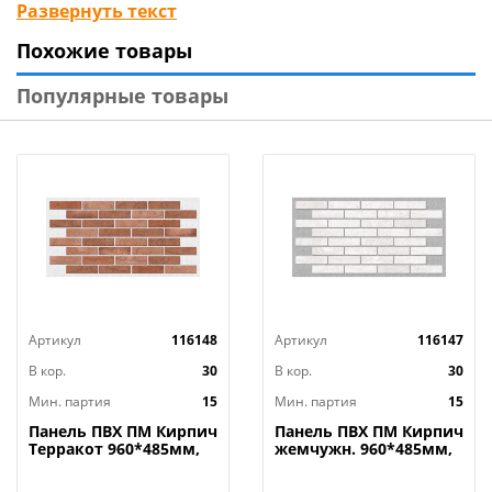
Вид упаковки: термоусадка, стикер
Развернуть текст
Материал изделия: ПВХ, в рулоне
Похожие товары
Цвет: белый
Бренд: «Рыжий кот»
Популярные товары
Страна-изготовитель: Россия
Артикул
116148
Артикул
116147
В кор.
30
В кор.
30
Мин. партия
15
Мин. партия
15
Панель ПВХ ПМ Кирпич
Панель ПВХ ПМ Кирпич
Терракот 960*485мм,
жемчужн. 960*485мм,
15/15
15/15