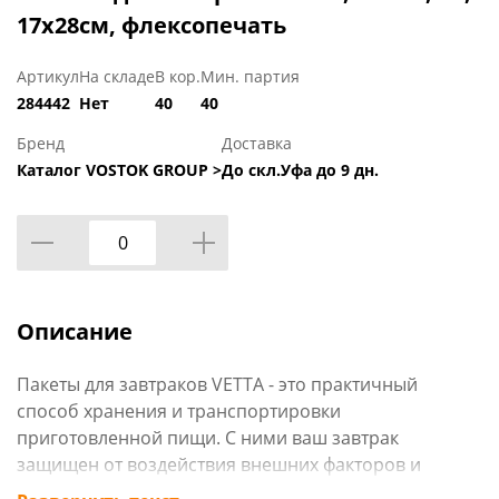
17х28см, флексопечать
Артикул
На складе
В кор.
Мин. партия
284442
Нет
40
40
Бренд
Доставка
Каталог VOSTOK GROUP >
До скл.Уфа до 9 дн.
Описание
Пакеты для завтраков VETTA - это практичный
способ хранения и транспортировки
приготовленной пищи. С ними ваш завтрак
защищен от воздействия внешних факторов и
проникновения посторонних запахов. Размер