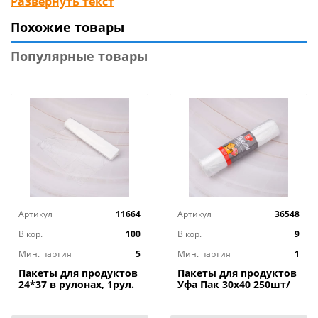
Развернуть текст
пакетов позволяет упаковывать в них самые разные
Похожие товары
продукты.
Популярные товары
Технические характеристики:
Тип товара : Пакеты для завтраков
Бренд : VETTA
Вес в упаковке : 0,06 кг
Количество : 100 шт.
Материал : Полиэтилен
Объем : 1 л
Особенности : Флексопечать
Размер : 17х28 см
Артикул
11664
Артикул
36548
Размер упаковки : 12x12x1 см
Толщина : 6 мкм
В кор.
100
В кор.
9
Страна производства : Россия
Мин. партия
5
Мин. партия
1
Пакеты для продуктов
Пакеты для продуктов
24*37 в рулонах, 1рул.
Уфа Пак 30х40 250шт/
70шт, AST-Трейд, 5/100
уп ЭТИКЕТКА 10,5мкм,
1/9