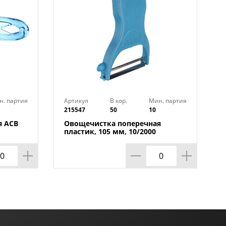
н. партия
Артикул
В кор.
Мин. партия
215547
50
10
я ACB
Овощечистка поперечная
пластик, 105 мм, 10/2000