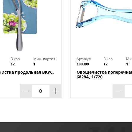
В кор.
Мин. партия
Артикул
В кор.
Ми
12
1
180389
12
1
истка продольная ВКУС,
Овощечистка поперечна
6828A, 1/720