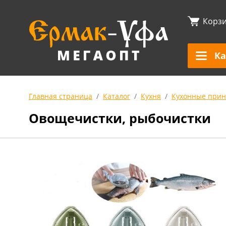
Корз
Ка
Главная страница
Каталог
Кухня
Кухонные прин
Овощечистки, рыбочистки