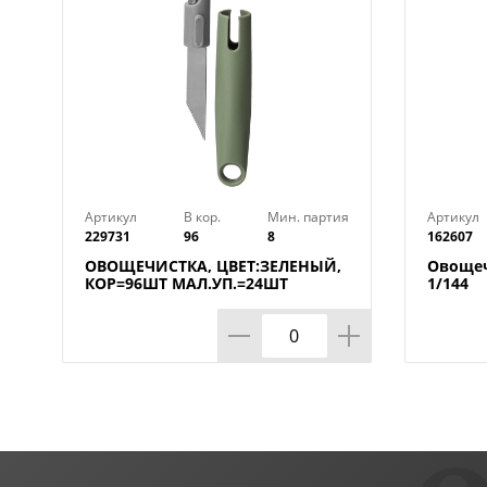
Артикул
В кор.
Мин. партия
Артикул
229731
96
8
162607
ОВОЩЕЧИСТКА, ЦВЕТ:ЗЕЛЕНЫЙ,
Овощеч
КОР=96ШТ МАЛ.УП.=24ШТ
1/144