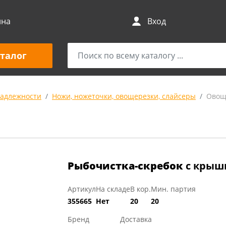
ина
Вход
талог
адлежности
Ножи, ножеточки, овощерезки, слайсеры
Овощ
Рыбочистка-скребок
с крыш
Артикул
На складе
В кор.
Мин. партия
355665
Нет
20
20
Бренд
Доставка