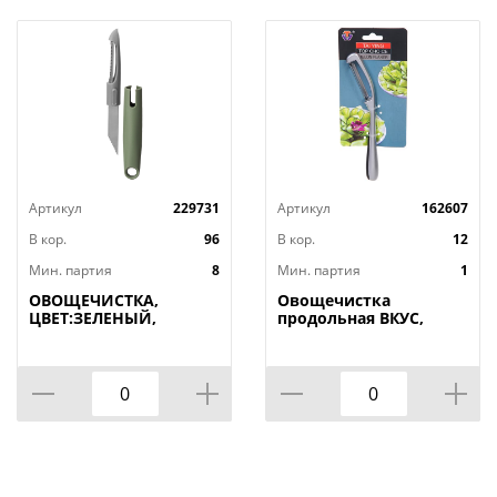
Артикул
229731
Артикул
162607
В кор.
96
В кор.
12
Мин. партия
8
Мин. партия
1
ОВОЩЕЧИСТКА,
Овощечистка
ЦВЕТ:ЗЕЛЕНЫЙ,
продольная ВКУС,
КОР=96ШТ
1/144
МАЛ.УП.=24ШТ