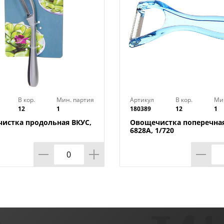
В кор.
Мин. партия
Артикул
В кор.
Ми
12
1
180389
12
1
истка продольная ВКУС,
Овощечистка поперечна
6828A, 1/720