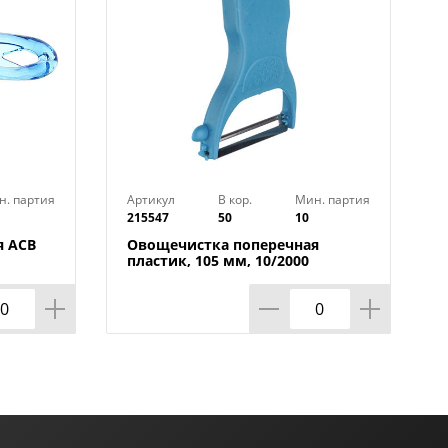
н. партия
Артикул
В кор.
Мин. партия
215547
50
10
я ACB
Овощечистка поперечная
пластик, 105 мм, 10/2000