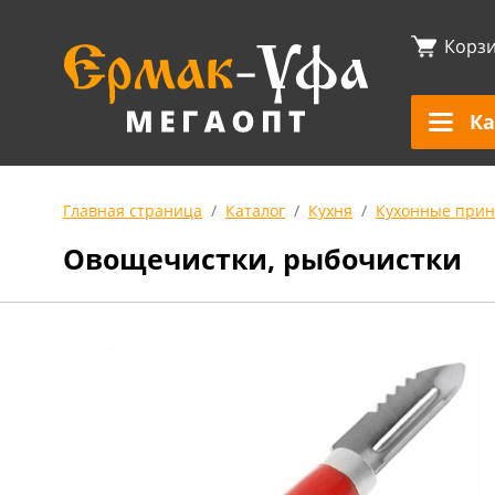
Корз
Ка
Главная страница
Каталог
Кухня
Кухонные прин
Овощечистки, рыбочистки