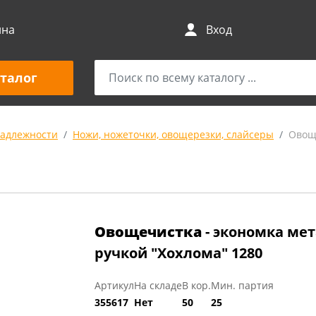
ина
Вход
талог
адлежности
Ножи, ножеточки, овощерезки, слайсеры
Овощ
Овощечистка
- экономка ме
ручкой "Хохлома" 1280
Артикул
На складе
В кор.
Мин. партия
355617
Нет
50
25