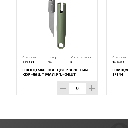
Артикул
В кор.
Мин. партия
Артикул
229731
96
8
162607
ОВОЩЕЧИСТКА, ЦВЕТ:ЗЕЛЕНЫЙ,
Овощеч
КОР=96ШТ МАЛ.УП.=24ШТ
1/144