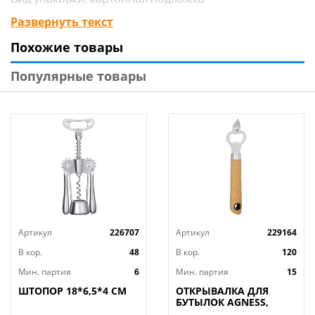
Материал изделия: сплав цинка, металл, non-stick
Развернуть текст
Цвет: чёрный
Похожие товары
Бренд: Mallony
Страна-изготовитель: Китай
Популярные товары
Артикул
226707
Артикул
229164
В кор.
48
В кор.
120
Мин. партия
6
Мин. партия
15
ШТОПОР 18*6,5*4 СМ
ОТКРЫВАЛКА ДЛЯ
БУТЫЛОК AGNESS,
NATURE, МАЛ=12ШТ./