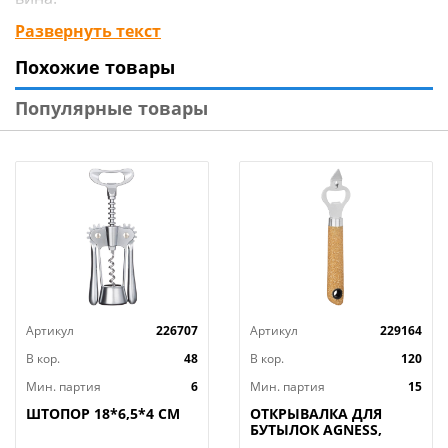
Пробка герметично закупоривает бутылку всего
Развернуть текст
одним движением руки.
Похожие товары
Лёгкая и удобная в использовании пробка станет
незаменимым аксессуаром на вашей кухне.
Популярные товары
Предназначена для многоразового использования.
Размер: длина 11*4,2*2 см
Материал: цинковый сплав, ТПР
Артикул
226707
Артикул
229164
В кор.
48
В кор.
120
Мин. партия
6
Мин. партия
15
ШТОПОР 18*6,5*4 СМ
ОТКРЫВАЛКА ДЛЯ
БУТЫЛОК AGNESS,
NATURE, МАЛ=12ШТ./