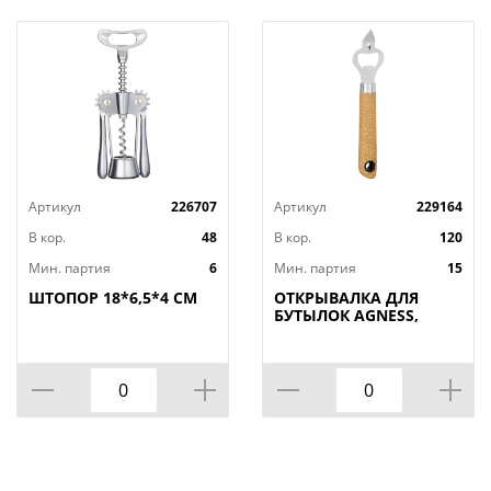
Артикул
226707
Артикул
229164
В кор.
48
В кор.
120
Мин. партия
6
Мин. партия
15
ШТОПОР 18*6,5*4 СМ
ОТКРЫВАЛКА ДЛЯ
БУТЫЛОК AGNESS,
NATURE, МАЛ=12ШТ./
КОР=120ШТ.