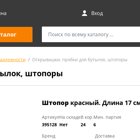
ина
Вход
талог
адлежности
Открывашки, пробки для бутылок, штопоры
тылок, штопоры
Штопор
красный. Длина 17 см
Артикул
На складе
В кор.
Мин. партия
395128
Нет
24
6
Бренд
Доставка