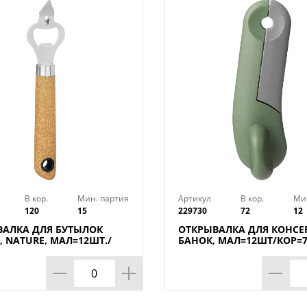
В кор.
Мин. партия
Артикул
В кор.
Ми
120
15
229730
72
12
ВАЛКА ДЛЯ БУТЫЛОК
ОТКРЫВАЛКА ДЛЯ КОНСЕ
, NATURE, МАЛ=12ШТ./
БАНОК, МАЛ=12ШТ/КОР=
0ШТ.