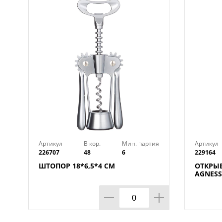
Артикул
В кор.
Мин. партия
Артикул
226707
48
6
229164
ШТОПОР 18*6,5*4 СМ
ОТКРЫ
AGNESS
КОР=12