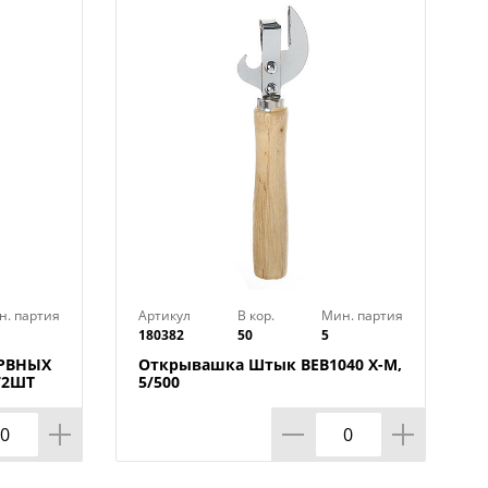
н. партия
Артикул
В кор.
Мин. партия
180382
50
5
РВНЫХ
Открывашка Штык BEB1040 X-M,
72ШТ
5/500