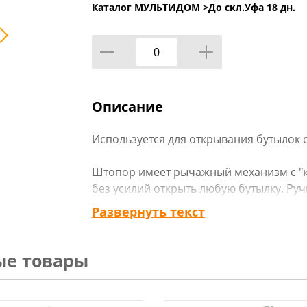
Каталог МУЛЬТИДОМ >
До скл.Уфа 18 дн.
Описание
Используется для открывания бутылок 
Штопор имеет рычажный механизм с "к
без усилий открыть любую бутылку. Ру
конструкцию, позволяющую легко, без 
Развернуть текст
Изготовлен из металла с хромированн
ые товары