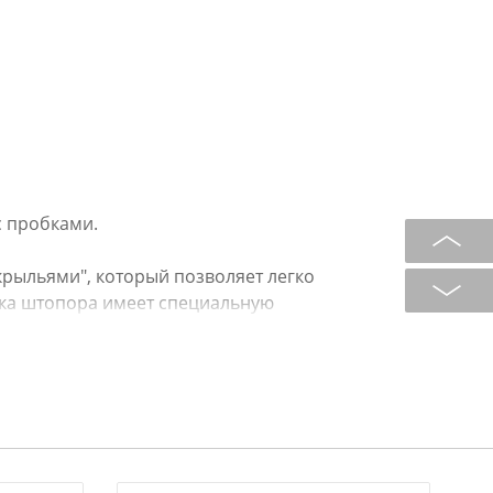
с пробками.
рыльями", который позволяет легко
чка штопора имеет специальную
усилий открыть любую бутылку.
ым/эмалевым покрытием.