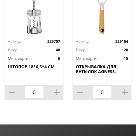
Артикул
226707
Артикул
229164
В кор.
48
В кор.
120
Мин. партия
6
Мин. партия
15
ШТОПОР 18*6,5*4 СМ
ОТКРЫВАЛКА ДЛЯ
БУТЫЛОК AGNESS,
NATURE, МАЛ=12ШТ./
КОР=120ШТ.