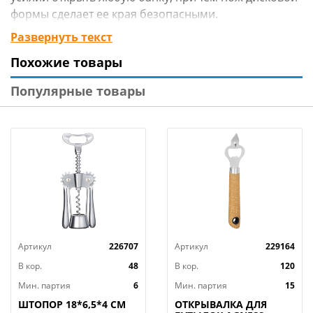
формы сделает ее края безопасными.
Изготовлено: рабочая часть из хромированной
Развернуть текст
стали, ручка из дерева. Общая длина 22 см.
Похожие товары
Популярные товары
Артикул
226707
Артикул
229164
В кор.
48
В кор.
120
Мин. партия
6
Мин. партия
15
ШТОПОР 18*6,5*4 СМ
ОТКРЫВАЛКА ДЛЯ