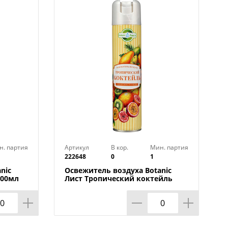
н. партия
Артикул
В кор.
Мин. партия
222648
0
1
nic
Освежитель воздуха Botanic
300мл
Лист Тропический коктейль
300мл