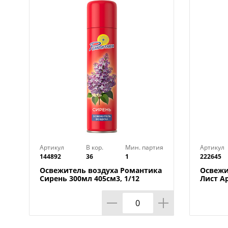
Артикул
В кор.
Мин. партия
Артикул
144892
36
1
222645
Освежитель воздуха Романтика
Освежи
Сирень 300мл 405см3, 1/12
Лист А