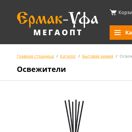
Корз
Ка
Главная страница
Каталог
Бытовая химия
Осве
Освежители