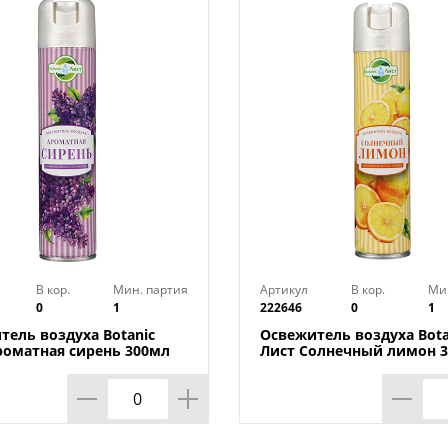
В кор.
Мин. партия
Артикул
В кор.
Ми
0
1
222646
0
1
тель воздуха Botanic
Освежитель воздуха Bota
роматная сирень 300мл
Лист Солнечный лимон 