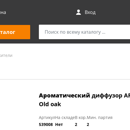
ина
Вход
талог
жители
Ароматический
диффузор AR
Old oak
Артикул
На складе
В кор.
Мин. партия
539008
Нет
2
2