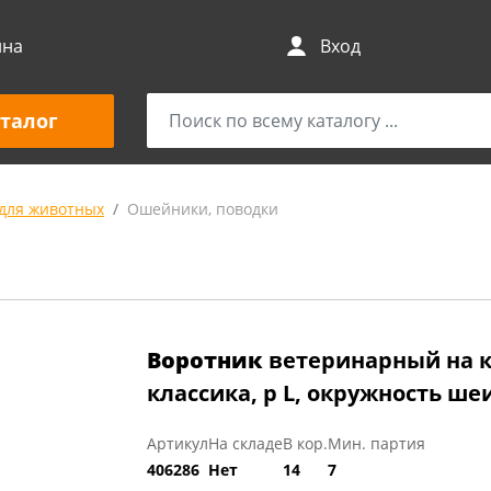
ина
Вход
талог
для животных
Ошейники, поводки
Воротник
ветеринарный на 
классика, р L, окружность шеи
Артикул
На складе
В кор.
Мин. партия
406286
Нет
14
7