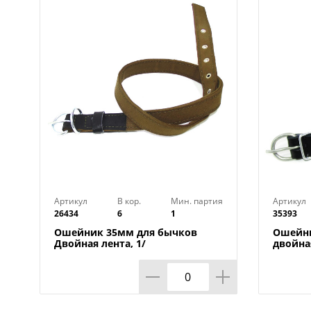
Артикул
В кор.
Мин. партия
Артикул
26434
6
1
35393
Ошейник 35мм для бычков
Ошейни
Двойная лента, 1/
двойна