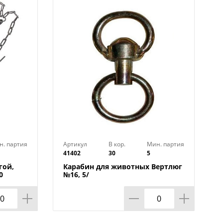
н. партия
Артикул
В кор.
Мин. партия
41402
30
5
гой,
Карабин для животных Вертлюг
0
№16, 5/