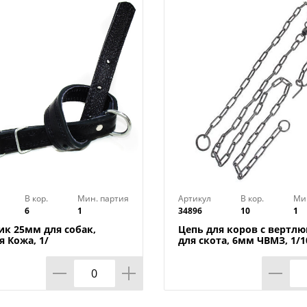
В кор.
Мин. партия
Артикул
В кор.
Ми
6
1
34896
10
1
к 25мм для собак,
Цепь для коров с вертлю
я Кожа, 1/
для скота, 6мм ЧВМЗ, 1/1