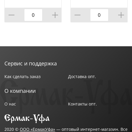
Общие габариты: 129*69*69 см
Макс. нагрузка: 120 кг
Вес: 12,36 кг
Цвет: чёрный, тёмно-серый
Бренд: Tron
Страна-изготовитель: Россия
Сервис и поддержка
Как сделать заказ
Доставка опт.
О компании
О нас
Контакты опт.
2020 ©
ООО «ЕрмакУфа»
— оптовый интернет-магазин. Все