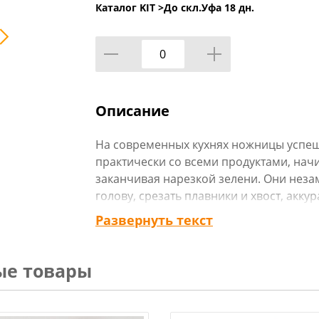
Каталог KIT >
До скл.Уфа 18 дн.
Описание
На современных кухнях ножницы успе
практически со всеми продуктами, начи
заканчивая нарезкой зелени. Они неза
голову, срезать плавники и хвост, акк
пиццу и тонколистовую выпечку, делают
Развернуть текст
нарезают мелкие овощи и корнеплоды.
ые товары