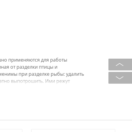
шно применяются для работы
ная от разделки птицы и
менимы при разделке рыбы: удалить
уратно выпотрошить. Ими режут
 гренки и кольца кальмара,