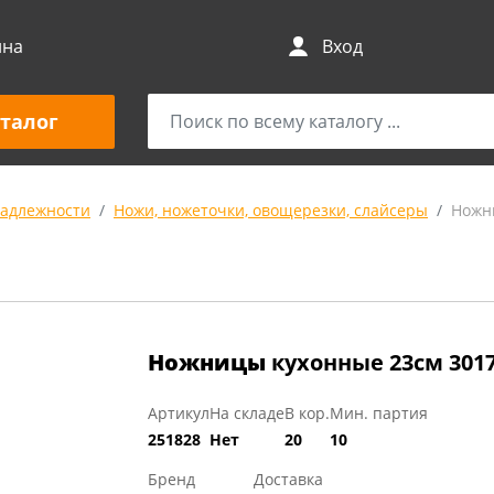
ина
Вход
талог
адлежности
Ножи, ножеточки, овощерезки, слайсеры
Ножн
Ножницы
кухонные 23см 301
Артикул
На складе
В кор.
Мин. партия
251828
Нет
20
10
Бренд
Доставка