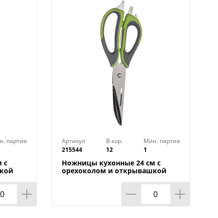
н. партия
Артикул
В кор.
Мин. партия
215544
12
1
 с
Ножницы кухонные 24 см с
шкой
орехоколом и открывашкой
/144
многофункциональные 1/144