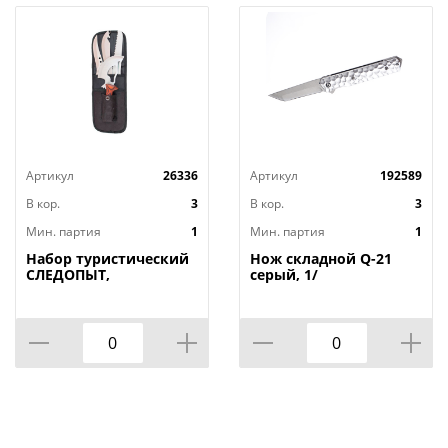
Артикул
26336
Артикул
192589
В кор.
3
В кор.
3
Мин. партия
1
Мин. партия
1
Набор туристический
Нож складной Q-21
СЛЕДОПЫТ,
серый, 1/
пила+топор+нож в
чехле, 1/15