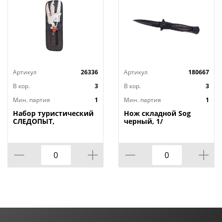
Артикул
26336
Артикул
180667
В кор.
3
В кор.
3
Мин. партия
1
Мин. партия
1
Набор туристический
Нож складной Sog
СЛЕДОПЫТ,
черный, 1/
пила+топор+нож в
чехле, 1/15