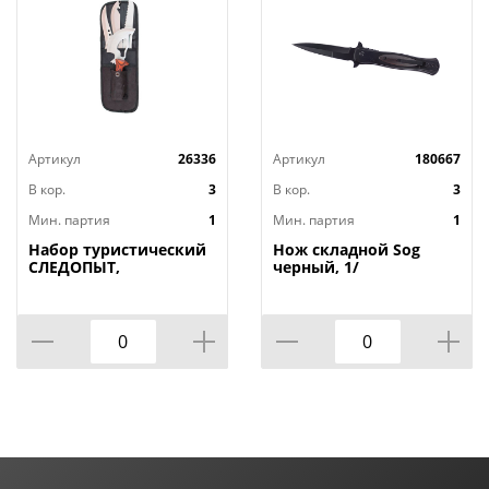
Артикул
26336
Артикул
180667
В кор.
3
В кор.
3
Мин. партия
1
Мин. партия
1
Набор туристический
Нож складной Sog
СЛЕДОПЫТ,
черный, 1/
пила+топор+нож в
чехле, 1/15