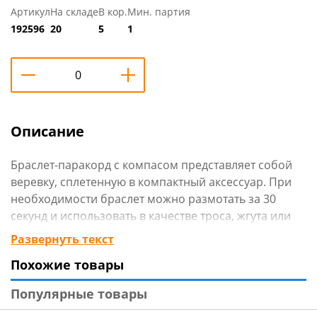
Артикул
На складе
В кор.
Мин. партия
192596
20
5
1
Описание
Браслет-паракорд с компасом представляет собой
веревку, сплетенную в компактный аксессуар. При
необходимости браслет можно размотать за 30
секунд и использовать в качестве троса, жгута или
ловушки. Браслет сделан из паракордовой веревки -
Развернуть текст
это один из самых прочных материалов для
Похожие товары
плетения узлов, используйте в качестве охотничьего
или рыбацкого инструмента, также для
Популярные товары
тренировочных целей, идеально подойдет для