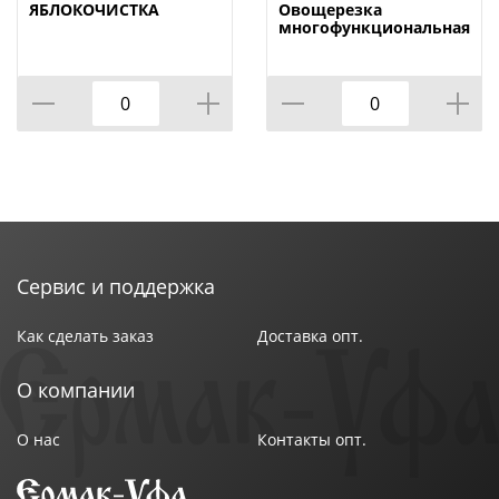
крепится к столу благодаря присоске и
ЯБЛОКОЧИСТКА
Овощерезка
блокирующему рычажку.
многофункциональная,
1/24
Технические характеристики:
Тип товара : Овощерезка
Бренд : SATOSHI
Вес в упаковке : 0,61 кг
Материал : Нержавеющая сталь
Размер упаковки : 12,6х19,2х24,6 см
Цвет : Зеленый
Страна производства : Китай
Сервис и поддержка
Как сделать заказ
Доставка опт.
О компании
О нас
Контакты опт.