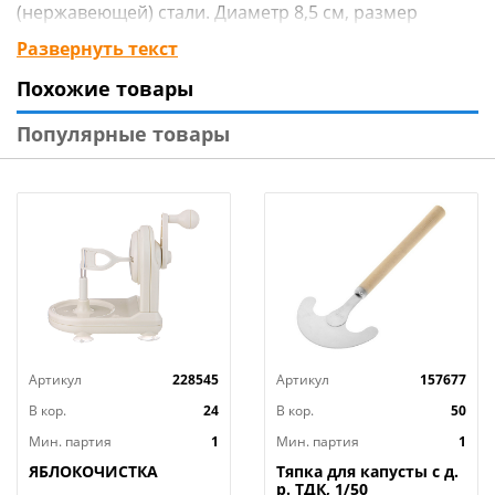
(нержавеющей) стали. Диаметр 8,5 см, размер
ячейки 5х5 мм.
Развернуть текст
После использования промыть мягкой щеткой или
Похожие товары
губкой, можно с использование жидких моющих
средств.
Популярные товары
Изготовлено из стали с коррозионностойким
(нержавеющим) покрытием.
Артикул
228545
Артикул
157677
В кор.
24
В кор.
50
Мин. партия
1
Мин. партия
1
ЯБЛОКОЧИСТКА
Тяпка для капусты с д.
р. ТДК, 1/50