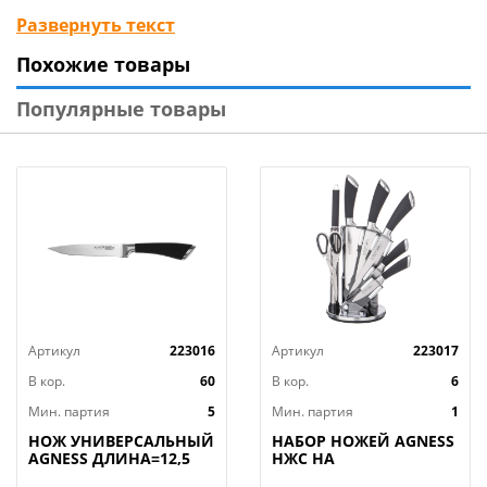
широким или узким, идеально подходит для резки
Развернуть текст
мяса, овощей, фруктов.
Похожие товары
Популярные товары
Артикул
223016
Артикул
223017
В кор.
60
В кор.
6
Мин. партия
5
Мин. партия
1
НОЖ УНИВЕРСАЛЬНЫЙ
НАБОР НОЖЕЙ AGNESS
AGNESS ДЛИНА=12,5
НЖС НА
СМ (МАЛ=30/
ПЛАСТИКОВОЙ