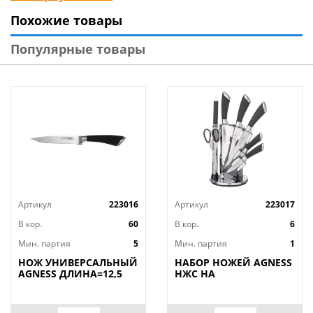
Практичная рукоять из специального пластика
Похожие товары
удобно лежит в руке и не скользит. На нашем сайте
вы можете купить оптом ножи для сыра и прочие
Популярные товары
кухонные аксессуары.
Артикул
223016
Артикул
223017
В кор.
60
В кор.
6
Мин. партия
5
Мин. партия
1
НОЖ УНИВЕРСАЛЬНЫЙ
НАБОР НОЖЕЙ AGNESS
AGNESS ДЛИНА=12,5
НЖС НА
СМ (МАЛ=30/
ПЛАСТИКОВОЙ
КОР=60ШТ.)
ВРАЩАЮЩЕЙСЯ
ПОДСТАВКЕ 8 ПР.,