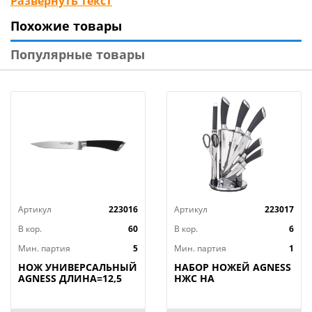
Развернуть текст
Материал рукоятки: металл
Похожие товары
Ручка: из прорезиненного пластика с
антибактериальным покрытием
Популярные товары
Состав: нержавеющая сталь
Бренд: Winner
Страна-изготовитель: Китай
Артикул
223016
Артикул
223017
В кор.
60
В кор.
6
Мин. партия
5
Мин. партия
1
НОЖ УНИВЕРСАЛЬНЫЙ
НАБОР НОЖЕЙ AGNESS
AGNESS ДЛИНА=12,5
НЖС НА
СМ (МАЛ=30/
ПЛАСТИКОВОЙ
КОР=60ШТ.)
ВРАЩАЮЩЕЙСЯ
ПОДСТАВКЕ 8 ПР.,