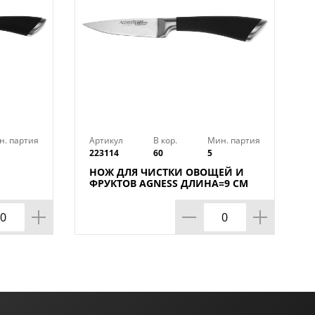
н. партия
Артикул
В кор.
Мин. партия
223114
60
5
НОЖ ДЛЯ ЧИСТКИ ОВОЩЕЙ И
ФРУКТОВ AGNESS ДЛИНА=9 СМ
(МАЛ=30/КОР=60ШТ.)