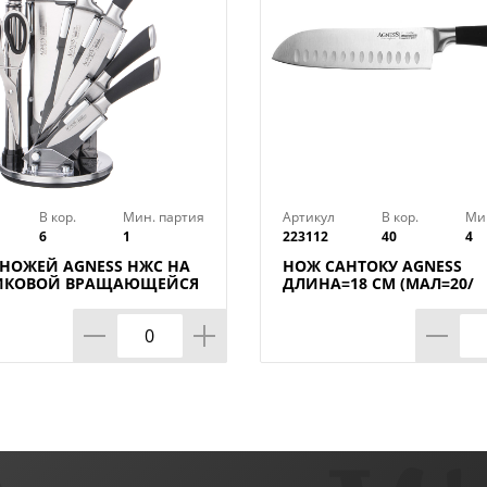
В кор.
Мин. партия
Артикул
В кор.
Ми
6
1
223112
40
4
 НОЖЕЙ AGNESS НЖС НА
НОЖ САНТОКУ AGNESS
ИКОВОЙ ВРАЩАЮЩЕЙСЯ
ДЛИНА=18 СМ (МАЛ=20/
ВКЕ 8 ПР., КОР=6НАБОР.
КОР=40ШТ.)