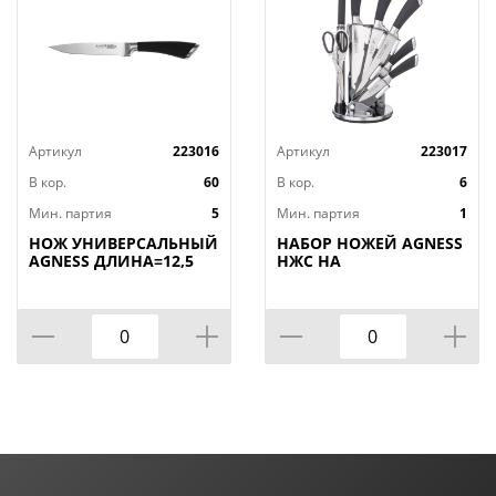
Артикул
223016
Артикул
223017
В кор.
60
В кор.
6
Мин. партия
5
Мин. партия
1
НОЖ УНИВЕРСАЛЬНЫЙ
НАБОР НОЖЕЙ AGNESS
AGNESS ДЛИНА=12,5
НЖС НА
СМ (МАЛ=30/
ПЛАСТИКОВОЙ
КОР=60ШТ.)
ВРАЩАЮЩЕЙСЯ
ПОДСТАВКЕ 8 ПР.,
КОР=6НАБОР.