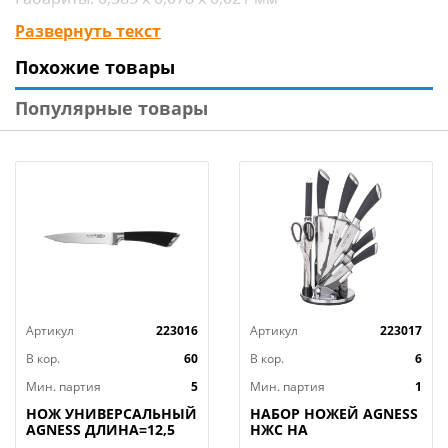
Вид упаковки: двойной блистер
Развернуть текст
Материал изделия: нержав. сталь, пластмасса, ТПР
Похожие товары
Бренд: Mallony
Страна-изготовитель: Китай
Популярные товары
Артикул
223016
Артикул
223017
В кор.
60
В кор.
6
Мин. партия
5
Мин. партия
1
НОЖ УНИВЕРСАЛЬНЫЙ
НАБОР НОЖЕЙ AGNESS
AGNESS ДЛИНА=12,5
НЖС НА
СМ (МАЛ=30/
ПЛАСТИКОВОЙ