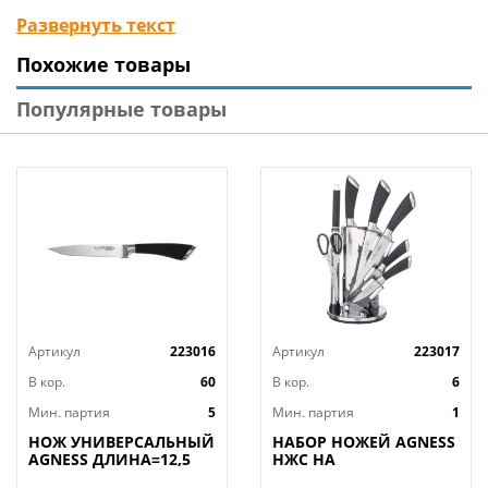
Вид упаковки: одинарный блистер
Развернуть текст
Материал изделия: нержав. сталь, пластмасса
Похожие товары
Цвет: чёрный
Бренд: Mallony
Популярные товары
Страна-изготовитель: Китай
Артикул
223016
Артикул
223017
В кор.
60
В кор.
6
Мин. партия
5
Мин. партия
1
НОЖ УНИВЕРСАЛЬНЫЙ
НАБОР НОЖЕЙ AGNESS
AGNESS ДЛИНА=12,5
НЖС НА
СМ (МАЛ=30/
ПЛАСТИКОВОЙ