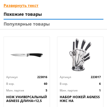
Вид упаковки: одинарный блистер
Развернуть текст
Материал изделия: нержав. сталь, пластмасса
Похожие товары
Бренд: Mallony
Страна-изготовитель: Китай
Популярные товары
Артикул
223016
Артикул
223017
В кор.
60
В кор.
6
Мин. партия
5
Мин. партия
1
НОЖ УНИВЕРСАЛЬНЫЙ
НАБОР НОЖЕЙ AGNESS
AGNESS ДЛИНА=12,5
НЖС НА
СМ (МАЛ=30/
ПЛАСТИКОВОЙ