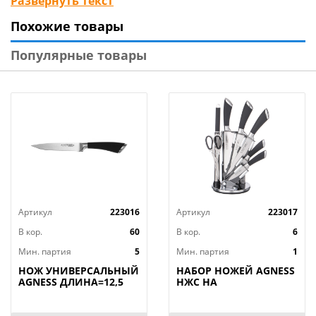
Развернуть текст
Вид упаковки: блистер
Похожие товары
Материал изделия: нержав. сталь, дерево
Бренд: Mallony
Популярные товары
Страна-изготовитель: Китай
Артикул
223016
Артикул
223017
В кор.
60
В кор.
6
Мин. партия
5
Мин. партия
1
НОЖ УНИВЕРСАЛЬНЫЙ
НАБОР НОЖЕЙ AGNESS
AGNESS ДЛИНА=12,5
НЖС НА
СМ (МАЛ=30/
ПЛАСТИКОВОЙ
КОР=60ШТ.)
ВРАЩАЮЩЕЙСЯ
ПОДСТАВКЕ 8 ПР.,