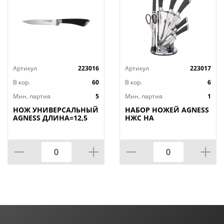
Артикул
223016
Артикул
223017
В кор.
60
В кор.
6
Мин. партия
5
Мин. партия
1
НОЖ УНИВЕРСАЛЬНЫЙ
НАБОР НОЖЕЙ AGNESS
AGNESS ДЛИНА=12,5
НЖС НА
СМ (МАЛ=30/
ПЛАСТИКОВОЙ
КОР=60ШТ.)
ВРАЩАЮЩЕЙСЯ
ПОДСТАВКЕ 8 ПР.,
КОР=6НАБОР.