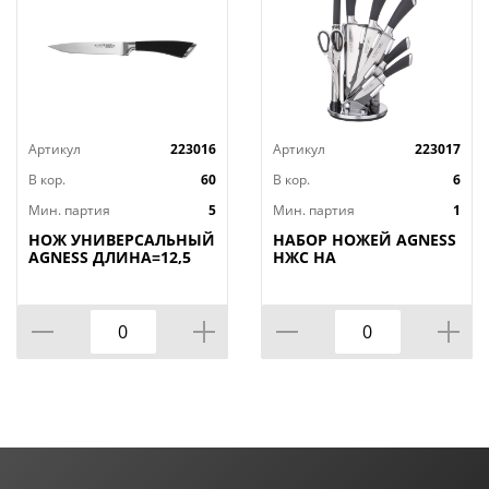
Артикул
223016
Артикул
223017
В кор.
60
В кор.
6
Мин. партия
5
Мин. партия
1
НОЖ УНИВЕРСАЛЬНЫЙ
НАБОР НОЖЕЙ AGNESS
AGNESS ДЛИНА=12,5
НЖС НА
СМ (МАЛ=30/
ПЛАСТИКОВОЙ
КОР=60ШТ.)
ВРАЩАЮЩЕЙСЯ
ПОДСТАВКЕ 8 ПР.,
КОР=6НАБОР.