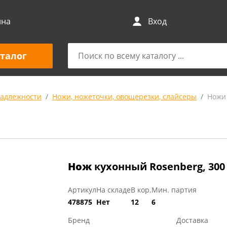
ина
Вход
талог
адлежности
Ножи, ножеточки, овощерезки, слайсеры
Ножи
Нож
кухонный Rosenberg, 30
Артикул
На складе
В кор.
Мин. партия
478875
Нет
12
6
Бренд
Доставка