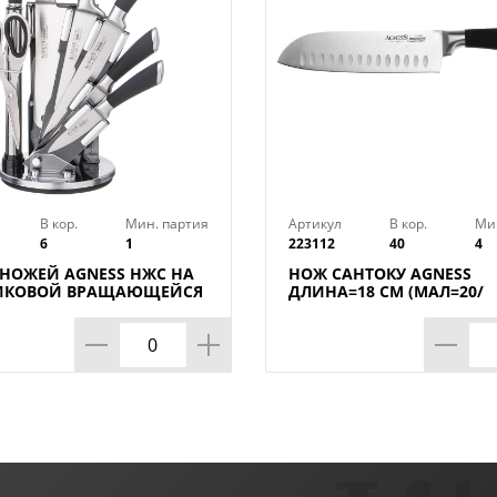
В кор.
Мин. партия
Артикул
В кор.
Ми
6
1
223112
40
4
 НОЖЕЙ AGNESS НЖС НА
НОЖ САНТОКУ AGNESS
ИКОВОЙ ВРАЩАЮЩЕЙСЯ
ДЛИНА=18 СМ (МАЛ=20/
ВКЕ 8 ПР., КОР=6НАБОР.
КОР=40ШТ.)