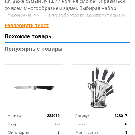
т.к. даже самый лучший нож не сможет справиться
со всем многообразием задач. Выбирая набор
ножей AGNESS - Вы приобретаете комплект самых
необходимых и чаще всего используемых ножей.
Развернуть текст
Преимущества ножей AGNESS:
Похожие товары
● Лезвие из высокоуглеродистой коррозионной
Популярные товары
стали
● Эргономичная ручка с покрытием Soft Touch для
удобной нарезки
● 2-х стороняя заточка лезвия
● Удобная вращающаяся подставка
Артикул
223016
Артикул
223017
● Для экономии рабочего пространства Вы легко
можете сложить подставку
В кор.
60
В кор.
6
Мин. партия
5
Мин. партия
1