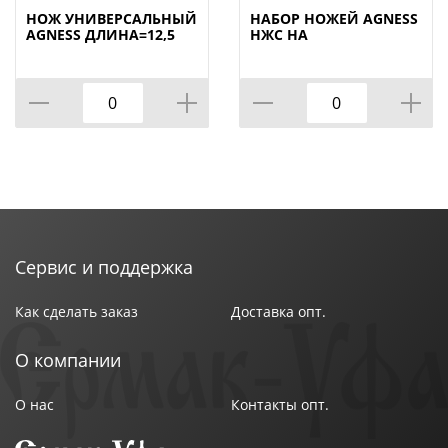
● Состав набора: Топорик 17см, Нож поварской
НОЖ УНИВЕРСАЛЬНЫЙ
НАБОР НОЖЕЙ AGNESS
20см, Нож для нарезки 20см, Нож универсальный
AGNESS ДЛИНА=12,5
НЖС НА
СМ (МАЛ=30/
ПЛАСТИКОВОЙ
12,5см, Нож для чистки овощей и фруктов, 9см,
КОР=60ШТ.)
ВРАЩАЮЩЕЙСЯ
Муссат, Ножницы, Складывающаяся вращающаяся
ПОДСТАВКЕ 8 ПР.,
КОР=6НАБОР.
пластиковая подставка для безопасного хранения
ножей.
Рекомендована ручная мойка.
Сервис и поддержка
Как сделать заказ
Доставка опт.
О компании
О нас
Контакты опт.