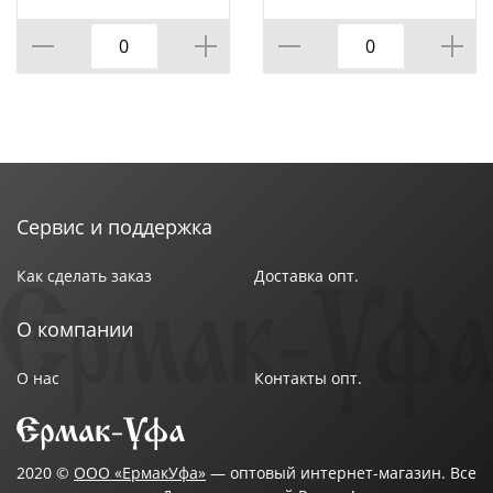
КОР=60ШТ.)
ВРАЩАЮЩЕЙСЯ
Цвет рукоятки : Синий
ПОДСТАВКЕ 8 ПР.,
КОР=6НАБОР.
Вес в упаковке : 0,07 кг
Марка стали : AISI 420
Твердость режущей части : 53 HRC
Длина лезвия : 8 см
Страна производства : Бразилия
Сервис и поддержка
Как сделать заказ
Доставка опт.
О компании
О нас
Контакты опт.
2020 ©
ООО «ЕрмакУфа»
— оптовый интернет-магазин. Все