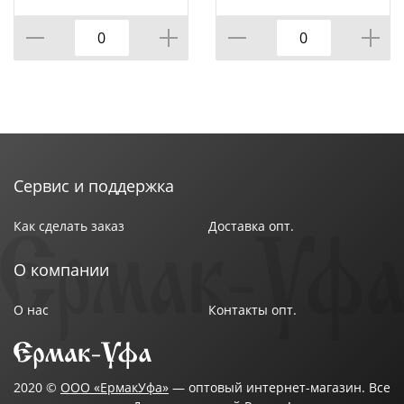
КОР=60ШТ.)
ВРАЩАЮЩЕЙСЯ
Цвет рукоятки : Синий
ПОДСТАВКЕ 8 ПР.,
КОР=6НАБОР.
Вес в упаковке : 0,07 кг
Марка стали : AISI 420
Твердость режущей части : 53 HRC
Длина лезвия : 10 см
Страна производства : Бразилия
Сервис и поддержка
Как сделать заказ
Доставка опт.
О компании
О нас
Контакты опт.
2020 ©
ООО «ЕрмакУфа»
— оптовый интернет-магазин. Все