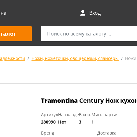
ина
Вход
талог
адлежности
Ножи, ножеточки, овощерезки, слайсеры
Ножи
Tramontina
Century Нож кухо
Артикул
На складе
В кор.
Мин. партия
280990
Нет
3
1
Бренд
Доставка