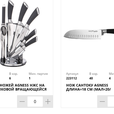
Цвет рукоятки : Черный
Ширина лезвия : 26,25 мм
Вес в упаковке : 0,11 кг
Марка стали : DIN 1.4110
Длина лезвия : 15 см
Страна производства : Бразилия
В кор.
Мин. партия
Артикул
В кор.
Ми
6
1
223112
40
4
 НОЖЕЙ AGNESS НЖС НА
НОЖ САНТОКУ AGNESS
ИКОВОЙ ВРАЩАЮЩЕЙСЯ
ДЛИНА=18 СМ (МАЛ=20/
ВКЕ 8 ПР., КОР=6НАБОР.
КОР=40ШТ.)