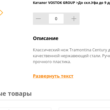
Каталог VOSTOK GROUP >
До скл.Уфа до 9 д
Описание
Классический нож Tramontina Century д
качественной нержавеющей стали. Ручк
прочного пластика.
Технические характеристики:
Развернуть текст
Тип товара : Нож кухонный
Бренд : Tramontina
Размер упаковки : 27,5х4,3х1,1 см
ые товары
Материал рукоятки : Поликарбонат
Материал лезвия : Нержавеющая сталь
Длина ножа : 28 см