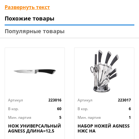
Развернуть текст
Технические характеристики:
Похожие товары
Тип товара : Нож кухонный
Бренд : Tramontina
Популярные товары
Размер упаковки : 32,3х3,6х0,3 см
Материал рукоятки : Поликарбонат
Материал лезвия : Нержавеющая сталь
Длина ножа : 30 см
Цвет рукоятки : Черный
Ширина лезвия : 26 мм
Вес в упаковке : 0,11 кг
Марка стали : DIN 1.4110
Длина лезвия : 18 см
Артикул
223016
Артикул
223017
Страна производства : Бразилия
В кор.
60
В кор.
6
Мин. партия
5
Мин. партия
1
НОЖ УНИВЕРСАЛЬНЫЙ
НАБОР НОЖЕЙ AGNESS
AGNESS ДЛИНА=12,5
НЖС НА
СМ (МАЛ=30/
ПЛАСТИКОВОЙ