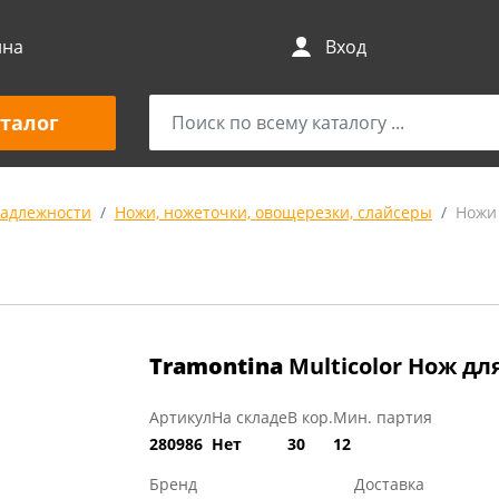
ина
Вход
талог
адлежности
Ножи, ножеточки, овощерезки, слайсеры
Ножи
Tramontina
Multicolor Нож дл
Артикул
На складе
В кор.
Мин. партия
280986
Нет
30
12
Бренд
Доставка