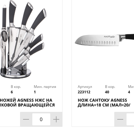
Ширина лезвия : 20 мм
Вес в упаковке : 0,02 кг
Марка стали : AISI 420
Твердость режущей части : 53 HRC
Длина лезвия : 8 см
Страна производства : Бразилия
В кор.
Мин. партия
Артикул
В кор.
Ми
6
1
223112
40
4
 НОЖЕЙ AGNESS НЖС НА
НОЖ САНТОКУ AGNESS
ИКОВОЙ ВРАЩАЮЩЕЙСЯ
ДЛИНА=18 СМ (МАЛ=20/
ВКЕ 8 ПР., КОР=6НАБОР.
КОР=40ШТ.)