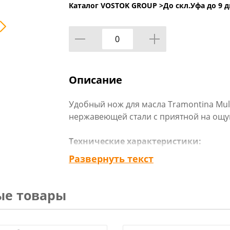
Каталог VOSTOK GROUP >
До скл.Уфа до 9 д
Описание
Удобный нож для масла Tramontina Mult
нержавеющей стали с приятной на ощу
Технические характеристики:
Тип товара : Нож для масла
Развернуть текст
Бренд : Tramontina
Размер упаковки : 16,7х2х0,5 см
Материал рукоятки : Полипропилен
ые товары
Материал лезвия : Нержавеющая сталь
Длина ножа : 18 см
Цвет рукоятки : Синий