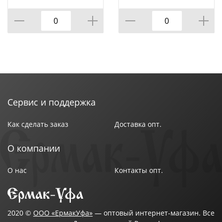
КОР=60ШТ.)
ВРАЩАЮЩЕЙСЯ
Материал лезвия : Нержавеющая сталь
ПОДСТАВКЕ 8 ПР.,
КОР=6НАБОР.
Длина ножа : 23 см
Цвет рукоятки : Белый
Вес в упаковке : 0,03 кг
Марка стали : AISI 420
Твердость режущей части : 53 HRC
Длина лезвия : 12,7 см
Страна производства : Бразилия
Сервис и поддержка
Как сделать заказ
Доставка опт.
О компании
О нас
Контакты опт.
2020 ©
ООО «ЕрмакУфа»
— оптовый интернет-магазин. Все