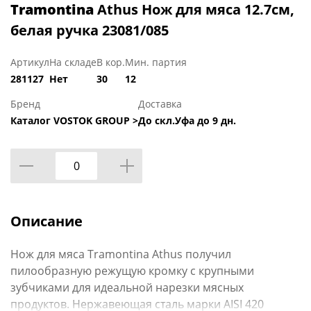
Tramontina
Athus Нож для мяса 12.7см,
белая ручка 23081/085
Артикул
На складе
В кор.
Мин. партия
281127
Нет
30
12
Бренд
Доставка
Каталог VOSTOK GROUP >
До скл.Уфа до 9 дн.
Описание
Нож для мяса Tramontina Athus получил
пилообразную режущую кромку с крупными
зубчиками для идеальной нарезки мясных
продуктов. Нержавеющая сталь марки AISI 420