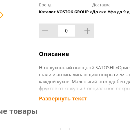
Бренд
Доставка
Каталог VOSTOK GROUP >
До скл.Уфа до 9 д
Описание
Нож кухонный овощной SATOSHI «Орис»
стали и антиналипающим покрытием –
каждой кухне. Маленький нож удобен д
фруктов от кожуры. Специальное покры
комфортным, так как продукты не налип
Развернуть текст
Soft-Touch удобно фиксируется в руке,
ые товары
использования. Сталь долго держит зат
Технические характеристики: