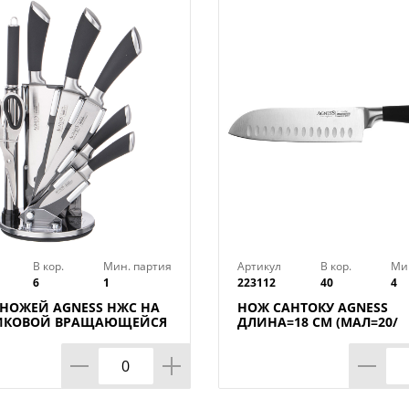
Тип товара : Нож для овощей
Бренд : SATOSHI
Вес в упаковке : 0,06 кг
Длина лезвия : 9 см
Материал : Нержавеющая сталь
Особенности : С антиналипающим пок
Размер упаковки : 24,4х5,7х2,3 см
Цвет : Зеленый
Страна производства : Китай
В кор.
Мин. партия
Артикул
В кор.
Ми
6
1
223112
40
4
 НОЖЕЙ AGNESS НЖС НА
НОЖ САНТОКУ AGNESS
ИКОВОЙ ВРАЩАЮЩЕЙСЯ
ДЛИНА=18 СМ (МАЛ=20/
ВКЕ 8 ПР., КОР=6НАБОР.
КОР=40ШТ.)