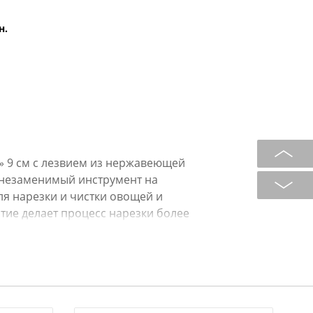
н.
 9 см с лезвием из нержавеющей
 незаменимый инструмент на
ля нарезки и чистки овощей и
тие делает процесс нарезки более
ают на клинок. Рукоять с покрытием
 не выскальзывая в процессе
очку, не боится коррозии.