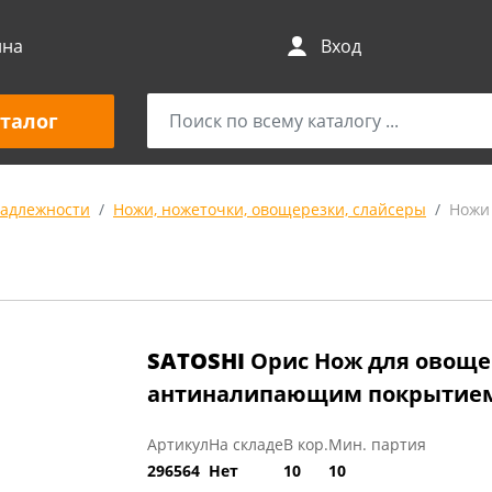
ина
Вход
талог
адлежности
Ножи, ножеточки, овощерезки, слайсеры
Ножи
SATOSHI
Орис Нож для овощей
антиналипающим покрытием,
Артикул
На складе
В кор.
Мин. партия
296564
Нет
10
10