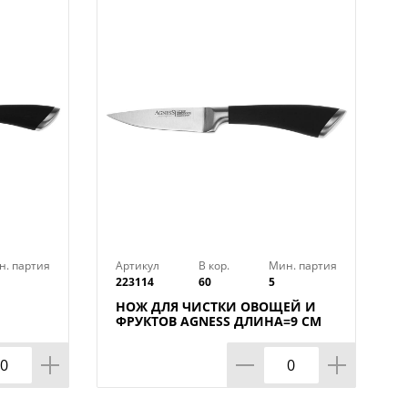
ра для сервировки блюд. Рукояти
легко моются и не впитывают
еющей стали с антибактериальным
жены коррозии, хорошо держат
ра украсит интерьер любой кухни.
н. партия
Артикул
В кор.
Мин. партия
223114
60
5
: Нет
НОЖ ДЛЯ ЧИСТКИ ОВОЩЕЙ И
ФРУКТОВ AGNESS ДЛИНА=9 СМ
оризонтальное
(МАЛ=30/КОР=60ШТ.)
антиналипающим покрытием