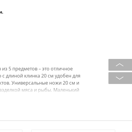
н.
из 5 предметов – это отличное
с длиной клинка 20 см удобен для
ктов. Универсальные ножи 20 см и
разделкой мяса и рыбы. Маленький
, мелких нарезок и чистки
ризонтальным лезвием из
очистки овощей и фруктов. Тонко
еклы, моркови. Может также
ших ломтиков овощей, например,