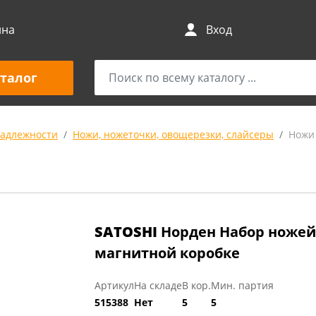
ина
Вход
талог
адлежности
Ножи, ножеточки, овощерезки, слайсеры
Ножи
SATOSHI
Норден Набор ножей 
магнитной коробке
Артикул
На складе
В кор.
Мин. партия
515388
Нет
5
5