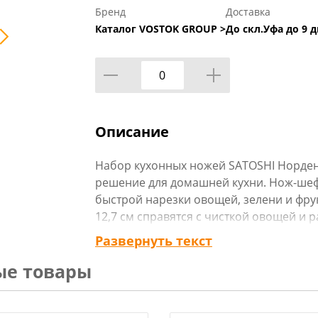
Бренд
Доставка
Каталог VOSTOK GROUP >
До скл.Уфа до 9 д
Описание
Набор кухонных ножей SATOSHI Норден 
решение для домашней кухни. Нож-шеф 
быстрой нарезки овощей, зелени и фру
12,7 см справятся с чисткой овощей и 
нож 9 см удобен для вскрытия упаковок
Развернуть текст
продуктов от кожуры. Нож-пиллер с го
ые товары
нержавеющей стали предназначен для 
снимает кожуру с картофеля, яблок, св
использоваться для нарезания тончай