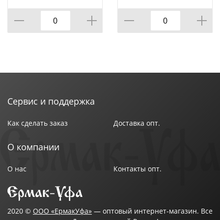
КОР=60ШТ.)
ВРАЩАЮЩЕЙСЯ
Материал рукоятки : Полипропилен
ПОДСТАВКЕ 8 ПР.,
КОР=6НАБОР.
Особенности : С антибактериальным
антиналипающим покрытием
Размер упаковки : 21,8х12,6х35,6 см
Цвет : Белый
Цвет рукоятки : бежевый
Страна производства : Китай
Сервис и поддержка
Как сделать заказ
Доставка опт.
О компании
О нас
Контакты опт.
2020 ©
ООО «ЕрмакУфа»
— оптовый интернет-магазин. Все