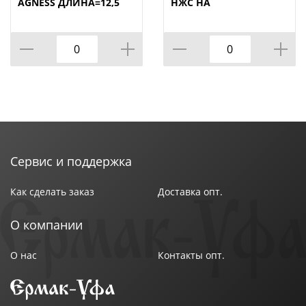
AGNESS ДЛИНА=12,5
НЖС НА
СМ (МАЛ=30/
ПЛАСТИКОВОЙ
Рекомендована ручная мойка.
КОР=60ШТ.)
ВРАЩАЮЩЕЙСЯ
ПОДСТАВКЕ 8 ПР.,
КОР=6НАБОР.
Сервис и поддержка
Как сделать заказ
Доставка опт.
О компании
О нас
Контакты опт.