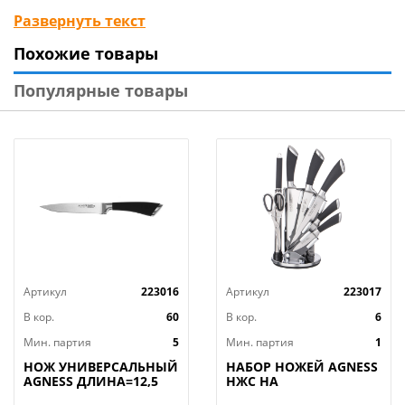
Вашей кухне.
Развернуть текст
Похожие товары
Изготовлен: Лезвие из коррозионностойкой
(нержавеющей) стали, ручка из пластмассы.
Популярные товары
Можно мыть в посудомоечной машине.
Общая длина 32см, длина лезвия 20см.
Артикул
223016
Артикул
223017
В кор.
60
В кор.
6
Мин. партия
5
Мин. партия
1
НОЖ УНИВЕРСАЛЬНЫЙ
НАБОР НОЖЕЙ AGNESS
AGNESS ДЛИНА=12,5
НЖС НА
СМ (МАЛ=30/
ПЛАСТИКОВОЙ