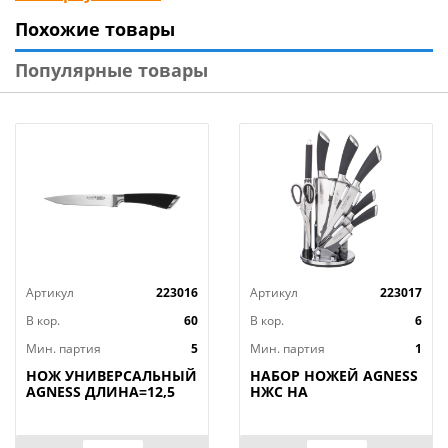
жидким моющим средством, сполоснуть и
Похожие товары
просушить. Можно мыть в посудомоечной машине.
Хранить в сухом месте.
Популярные товары
Изготовлено: рабочая часть из коррозионностойкой
(нержавеющей) стали, ручка из пластмассы
(полипропилен). Размер: общая длина 21 см, длина
лезвия 10 см.
Артикул
223016
Артикул
223017
В кор.
60
В кор.
6
Мин. партия
5
Мин. партия
1
НОЖ УНИВЕРСАЛЬНЫЙ
НАБОР НОЖЕЙ AGNESS
AGNESS ДЛИНА=12,5
НЖС НА
СМ (МАЛ=30/
ПЛАСТИКОВОЙ
КОР=60ШТ.)
ВРАЩАЮЩЕЙСЯ
ПОДСТАВКЕ 8 ПР.,