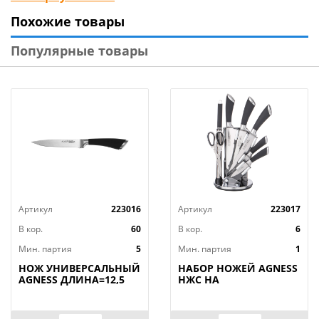
стали
Похожие товары
● 2-х стороняя заточка лезвия
Популярные товары
● Рекомендована ручная мойка.
Артикул
223016
Артикул
223017
В кор.
60
В кор.
6
Мин. партия
5
Мин. партия
1
НОЖ УНИВЕРСАЛЬНЫЙ
НАБОР НОЖЕЙ AGNESS
AGNESS ДЛИНА=12,5
НЖС НА
СМ (МАЛ=30/
ПЛАСТИКОВОЙ
КОР=60ШТ.)
ВРАЩАЮЩЕЙСЯ
ПОДСТАВКЕ 8 ПР.,