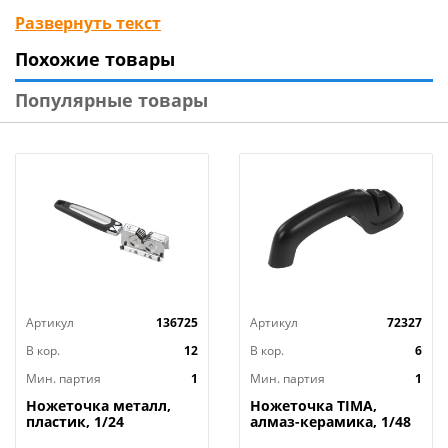
на лезвии ножа)
Развернуть текст
Кол-во слотов для заточки: 3
Похожие товары
Угол заточки: - филейный, овощной, разделочный
ножи: 19-28 °С
Популярные товары
- Поварские ножи: 28-34 °С
- Шинковальные ножи: 34-40 °С
Габариты: 0,242 x 0,072 x 0,045 мм
Вид упаковки: цветная картонная коробка
Материал изделия: АБС пластмасса, металл,
керамика, нерж. сталь, ТПР
Вес: 287 гр
Бренд: Leonord
Страна-изготовитель: Китай
Артикул
136725
Артикул
72327
В кор.
12
В кор.
6
Мин. партия
1
Мин. партия
1
Ножеточка металл,
Ножеточка TIMA,
пластик, 1/24
алмаз-керамика, 1/48