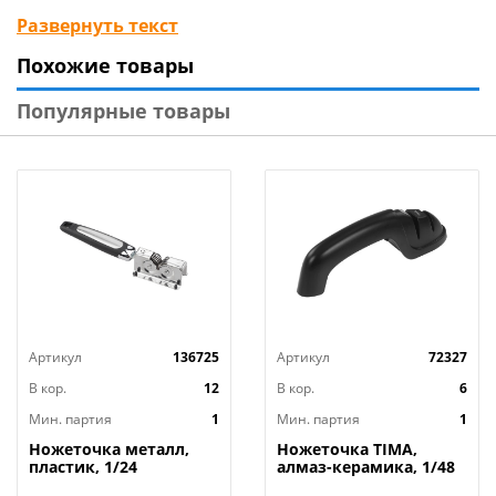
заточить лезвие по принципу «нож об нож». В
Развернуть текст
результате оно станет идеально острым. Инструмент
Похожие товары
оснащён пластиковой ручкой.
Популярные товары
Технические характеристики:
Тип товара : Мусат
Бренд : SATOSHI
Вес в упаковке : 0,13 кг
Материал : Нержавеющая сталь
Размер : 30 см
Размер упаковки : 30,3х3,8х2,1 см
Страна производства : Китай
Артикул
136725
Артикул
72327
В кор.
12
В кор.
6
Мин. партия
1
Мин. партия
1
Ножеточка металл,
Ножеточка TIMA,
пластик, 1/24
алмаз-керамика, 1/48