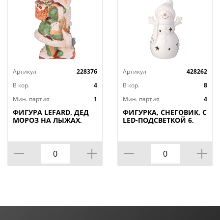
Артикул
228376
Артикул
428262
В кор.
4
В кор.
8
Мин. партия
1
Мин. партия
4
ФИГУРА LEFARD, ДЕД
ФИГУРКА, СНЕГОВИК, С
МОРОЗ НА ЛЫЖАХ,
LED-ПОДСВЕТКОЙ 6,
19*18*31 СМ, КОР=4ШТ.
1*5, 8*12 СМ